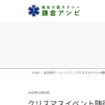
コ
ナ
ン
ビ
テ
ゲ
ン
ー
ツ
シ
へ
ョ
ス
ン
キ
に
ッ
移
プ
動
HOME
搬送事例・トピックス
クリスマスイベント随
2019年12月24日
クリスマスイベント随