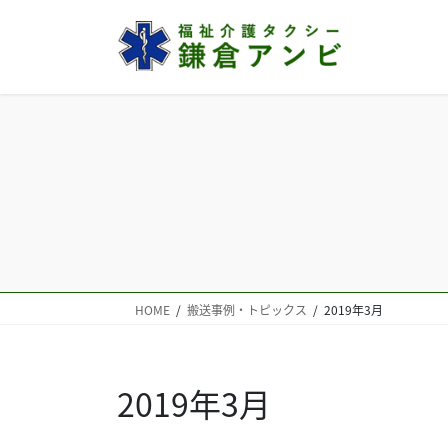
コ
ナ
ン
ビ
テ
ゲ
ン
ー
ツ
シ
へ
ョ
ス
ン
キ
に
ッ
移
プ
動
HOME
搬送事例・トピックス
2019年3月
2019年3月