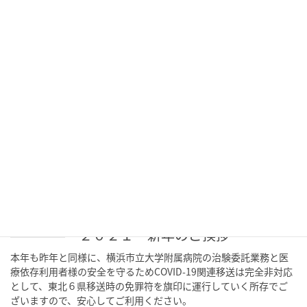
コロナウイルスのオミクロン株による感染拡大が心配される中
での年明けとなりましたが、今年こそ「一陽来復」を期待して皆
様のご期待に添えるように頑張りたいと思っております。本年も鎌
倉宮にて皆様のご多幸と安全運行のためのご祈祷 […]
2021年3月11日
がんばろう東日本 復興応援
東日本大震災から早くも１０年が経過しました。救急隊の現職
中、鎌倉市内にある総合病院救命センターで病院研修中に起こった
災害でした。映画のシーンと同様なパニックが目の前に起きたこ
とを、今でもはっきり記憶しています。昨年末か […]
2021年1月1日
２０２１ 新年のご挨拶
本年も昨年と同様に、横浜市立大学附属病院の治験委託業務と医
療依存利用者様の安全を守るためCOVID-19関連移送は完全非対応
として、東北６県移送時の免罪符を旗印に運行していく所存でご
ざいますので、安心してご利用ください。